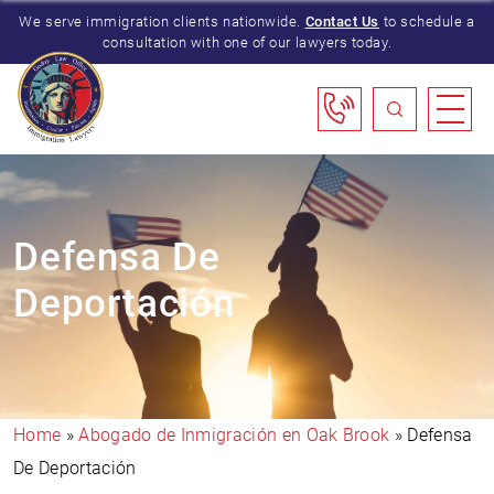
We serve immigration clients nationwide.
Contact Us
to schedule a
consultation with one of our lawyers today.
Defensa De
Deportación
Home
»
Abogado de Inmigración en Oak Brook
»
Defensa
De Deportación