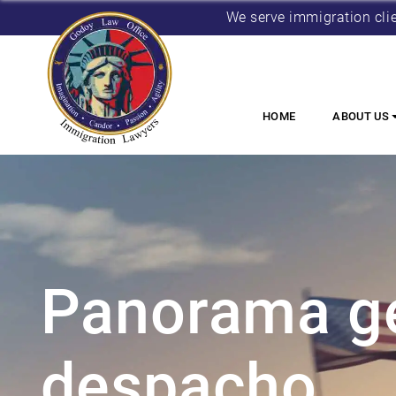
We serve immigration cli
HOME
ABOUT US
Panorama ge
despacho