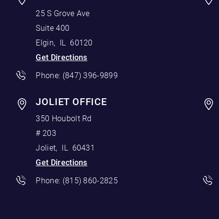
25 S Grove Ave
Suite 400
Elgin
,
IL
60120
Get Directions
Phone:
(847) 396-9899
JOLIET OFFICE
350 Houbolt Rd
# 203
Joliet
,
IL
60431
Get Directions
Phone:
(815) 860-2825