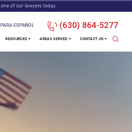
 one of our lawyers today.
(630) 864-5277
 PARA ESPAÑOL
RESOURCES
AREAS SERVED
CONTACT US