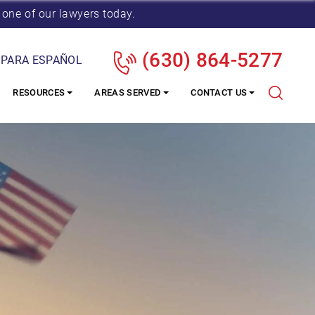
 one of our lawyers today.
(630) 864-5277
 PARA ESPAÑOL
RESOURCES
AREAS SERVED
CONTACT US