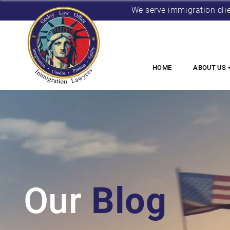
We serve immigration cli
HOME
ABOUT US
Our
Blog