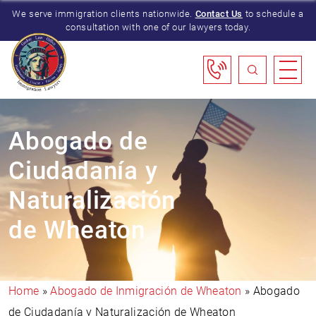
We serve immigration clients nationwide.
Contact Us
to schedule a
consultation with one of our lawyers today.
Abogado de
Ciudadanía y
Naturalización
de Wheaton
Home
»
Abogado de Inmigración de Wheaton
»
Abogado
de Ciudadanía y Naturalización de Wheaton